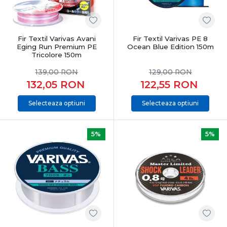
decisive, indiferent de specie sau condiții.
Fir Textil Varivas Avani
Fir Textil Varivas PE 8
Eging Run Premium PE
Ocean Blue Edition 150m
Tricolore 150m
139,00
RON
129,00
RON
132,05
RON
122,55
RON
Selecteaza optiuni
Selecteaza optiuni
5%
5%