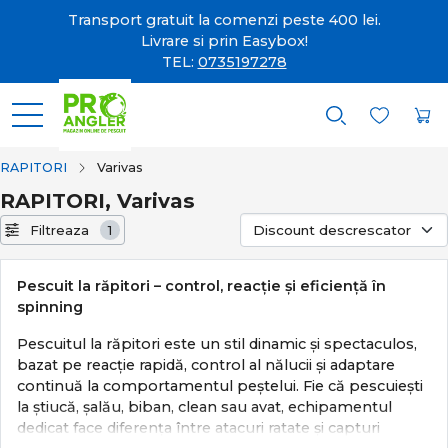
Transport gratuit la comenzi peste 400 lei.
Livrare si prin Easybox!
TEL:
0735197278
RAPITORI
Varivas
RAPITORI, Varivas
Filtreaza
1
Pescuit la răpitori – control, reacție și eficiență în
spinning
Pescuitul la răpitori este un stil dinamic și spectaculos,
bazat pe reacție rapidă, control al nălucii și adaptare
continuă la comportamentul peștelui. Fie că pescuiești
la știucă, șalău, biban, clean sau avat, echipamentul
dedicat face diferența între atacuri ratate și capturi