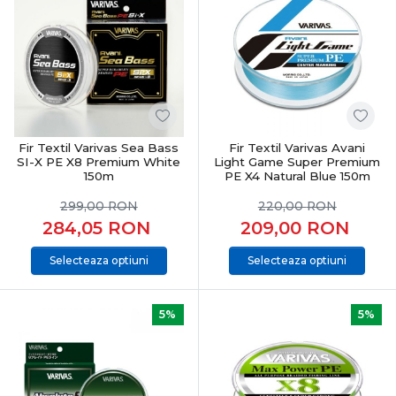
Fir Textil Varivas Sea Bass
Fir Textil Varivas Avani
SI-X PE X8 Premium White
Light Game Super Premium
150m
PE X4 Natural Blue 150m
299,00
RON
220,00
RON
284,05
RON
209,00
RON
Selecteaza optiuni
Selecteaza optiuni
5%
5%