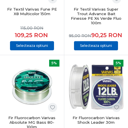
Fir Textil Varivas Fune PE
Fir Textil Varivas Super
X8 Multicolor 150m
Trout Advance Bait
Finesse PE X4 Verde Fluo
100m
115,00
RON
109,25
RON
90,25
RON
95,00
RON
Selecteaza optiuni
Selecteaza optiuni
5%
5%
Fir Fluorocarbon Varivas
Fir Fluorocarbon Varivas
Absolute MG Bass 80-
Shock Leader 30m
100m