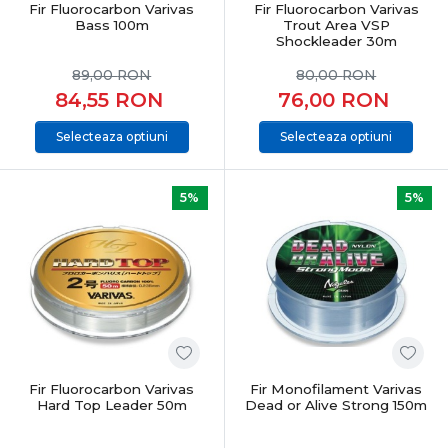
Fir Fluorocarbon Varivas
Fir Fluorocarbon Varivas
Bass 100m
Trout Area VSP
Shockleader 30m
89,00
RON
80,00
RON
84,55
RON
76,00
RON
Selecteaza optiuni
Selecteaza optiuni
5%
5%
Fir Fluorocarbon Varivas
Fir Monofilament Varivas
Hard Top Leader 50m
Dead or Alive Strong 150m