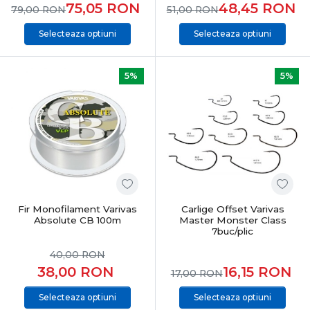
75,05
RON
48,45
RON
79,00
RON
51,00
RON
Selecteaza optiuni
Selecteaza optiuni
5%
5%
Fir Monofilament Varivas
Carlige Offset Varivas
Absolute CB 100m
Master Monster Class
7buc/plic
40,00
RON
38,00
RON
16,15
RON
17,00
RON
Selecteaza optiuni
Selecteaza optiuni