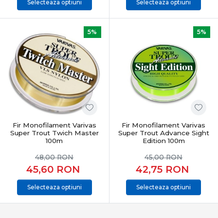
Selecteaza optiuni
Selecteaza optiuni
5%
5%
Fir Monofilament Varivas
Fir Monofilament Varivas
Super Trout Twich Master
Super Trout Advance Sight
100m
Edition 100m
48,00
RON
45,00
RON
45,60
RON
42,75
RON
Selecteaza optiuni
Selecteaza optiuni