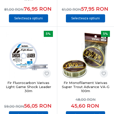
76,95
RON
57,95
RON
81,00
RON
61,00
RON
Selecteaza optiuni
Selecteaza optiuni
5%
5%
Fir Fluorocarbon Varivas
Fir Monofilament Varivas
Light Game Shock Leader
Super Trout Advance VA-G
30m
100m
48,00
RON
56,05
RON
45,60
RON
59,00
RON