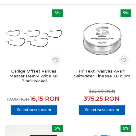
5%
5%
Carlige Offset Varivas
Fir Textil Varivas Avani
Master Heavy Wide NS
Saltwater Finesse X8 150m
Black Nickel
395,00
RON
16,15
RON
375,25
RON
17,00
RON
Selecteaza optiuni
Selecteaza optiuni
5%
5%