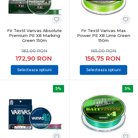
Fir Textil Varivas Absolute
Fir Textil Varivas Max
Premium PE X8 Marking
Power PE X8 Lime Green
Green 150m
150m
182,00
RON
165,00
RON
172,90
RON
156,75
RON
Selecteaza optiuni
Selecteaza optiuni
5%
5%