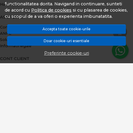
functionalitatea dorita. Navigand in continuare, sunteti
Harta site
de acord cu
Politica de cookies
si cu plasarea de cookies,
cu scopul de a va oferi o experienta imbunatatita.
ASISTENTA
Contacteaza-ne
Accepta toate cookie-urile
ANPC
Solutionarea litigiilor
Doar cookie-uri esentiale
Informatii legale
Preferinte cookie-uri
CONT CLIENT
Plata prin TBI Bank
Contul meu
Inregistrare
Istoric comenzi
Produse favorite
Metode de plata
Transport si retururi
ABONEAZA-TE LA NEWSLETTER
Fii la curent cu toate promotiile si produsele noi din shop!