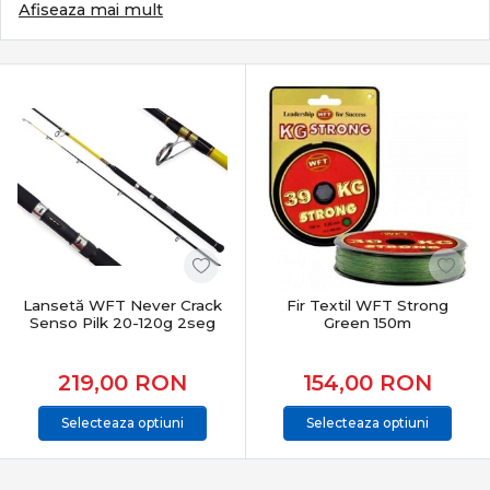
memorabile. Categoria Răpitori din PRO ANGLER
Afiseaza mai mult
reunește produse atent selecționate pentru pescuit
activ, de la spinning clasic la tehnici moderne, oferind
precizie, sensibilitate și fiabilitate în orice condiții.
– Ce definește pescuitul la răpitori
Pescuitul la răpitori se bazează pe:
prezentarea corectă a nălucii
control permanent în recuperare
reacție rapidă la atac
adaptare la adâncime, curent și structură
Este un pescuit tehnic, mobil și extrem de eficient
Lansetă WFT Never Crack
Fir Textil WFT Strong
atunci când echipamentul este ales corect.
Senso Pilk 20-120g 2seg
Green 150m
Subcategorii esențiale pentru pescuitul la răpitori
219,00
RON
154,00
RON
Categoria
Răpitori
include o gamă completă de
Selecteaza optiuni
Selecteaza optiuni
produse dedicate:
Lansete spinning & casting
– sensibilitate și putere
echilibrată