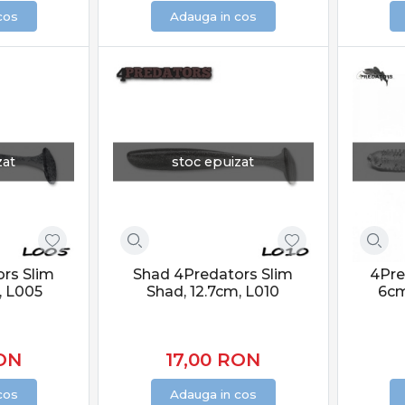
cos
Adauga in cos
zat
stoc epuizat
rs Slim
Shad 4Predators Slim
4Pre
, L005
Shad, 12.7cm, L010
6cm
ON
17,00
RON
cos
Adauga in cos