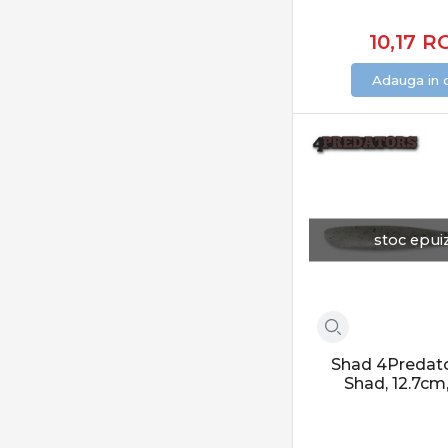
Jackson Qu-on
10,17
R
Jaxon
JMC Fly Fishing
Adauga in 
K.P Baits
Kamatsu
Keitech
Kenart
Konger
stoc epui
Libra Lures
Lineaeffe
LIVETARGET
Lucky John
Lukacsi & Kovacs
Shad 4Predato
Shad, 12.7cm
Lunker City
Mann's
Manyfik