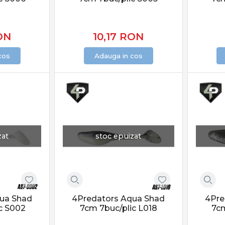
i permite să te adaptezi rapid la comportamentul peștelui.
cțiuni diferite
ON
10,17
RON
O ANGLER oferă:
cos
Adauga in cos
și agresive
ate pentru lansări precise
 pentru ape reci sau calde
c șansele de atac în orice scenariu.
PRO ANGLER
zat
stoc epuizat
n PRO ANGLER este structurată pentru pescarii care caută efici
le de răpitori și toate stilurile moderne de pescuit activ.
pescuitului activ și spectaculos. Alegerea corectă îți oferă contr
ua Shad
4Predators Aqua Shad
4Pre
 sau condiții.
c S002
7cm 7buc/plic L018
7cm