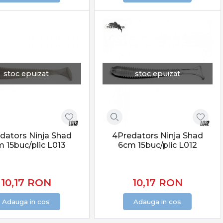
stoc epuizat
stoc epuizat
dators Ninja Shad
4Predators Ninja Shad
 15buc/plic L013
6cm 15buc/plic L012
10,17
RON
10,17
RON
Adauga in cos
Adauga in cos