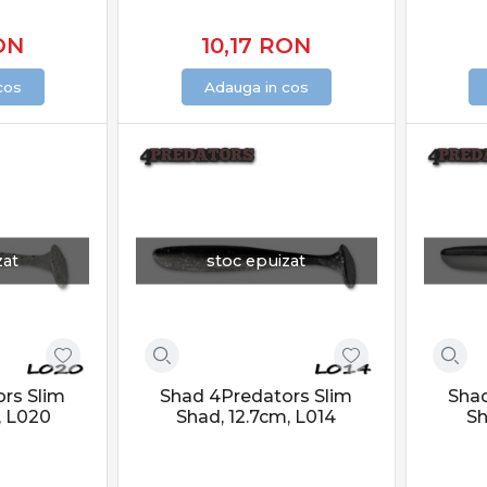
ON
10,17
RON
cos
Adauga in cos
zat
stoc epuizat
rs Slim
Shad 4Predators Slim
Shad
, L020
Shad, 12.7cm, L014
Sh