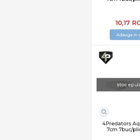
Fast Strike Fishing
Alegerea corectă îț
Fiiish Leurres
Culori, greutăți și a
10,17
R
FilFishing
Gama de năluci PR
FishUp
Adauga in 
Forest
culori naturale 
greutăți calibr
Formax
acțiuni variate
Gambler
Aceste variații cres
Gloog
Headbanger
Năluci în oferta 
stoc epui
Herakles
Categoria Năluci di
Hitfish
acoperă toate specii
HMKL
CONCLUZIE
Hunter
Nălucile sunt cheia 
Ilba
4Predators Aq
indiferent de specie
IMA
7cm 7buc/pli
Jackall