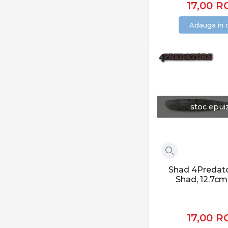
17,00
R
Mepps
Mustad
Adauga in 
Neo Style
Noike
Owner
Palms
Panther Martin
stoc epui
Pontoon21
Raid Japan
Rapala
Rapture
Relax
Shad 4Predato
Shad, 12.7cm
Righetti Bait System
Rublex
SAKURA
17,00
R
Salmo