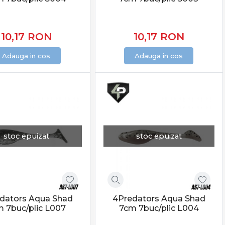
10,17
RON
10,17
RON
Adauga in cos
Adauga in cos
stoc epuizat
stoc epuizat
ență reală, diversitate și produse testate. Selecția
ol, adaptabilitate și șanse reale la atacuri decisive,
dators Aqua Shad
4Predators Aqua Shad
 7buc/plic L007
7cm 7buc/plic L004