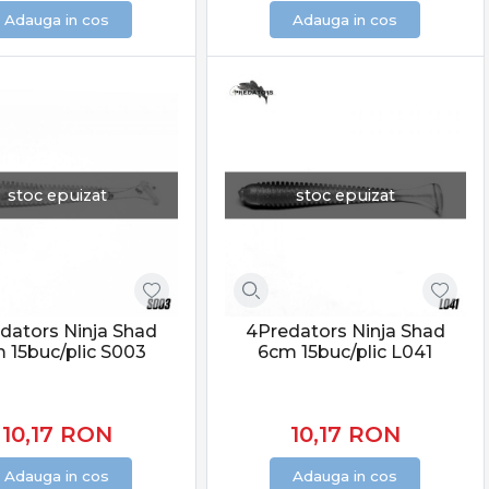
Adauga in cos
Adauga in cos
stoc epuizat
stoc epuizat
dators Ninja Shad
4Predators Ninja Shad
 15buc/plic S003
6cm 15buc/plic L041
10,17
RON
10,17
RON
Adauga in cos
Adauga in cos