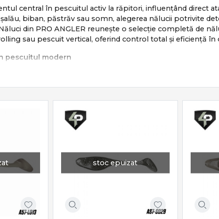
tul central în pescuitul activ la răpitori, influențând direct ata
, șalău, biban, păstrăv sau somn, alegerea nălucii potrivite d
 Năluci din PRO ANGLER reunește o selecție completă de năluci
olling sau pescuit vertical, oferind control total și eficiență în o
 în pescuitul modern
e asigură:
a prăzii naturale
tinctului de atac
âncime, curent și temperatură
i dinamic
ă are un rol clar în strategia de pescuit.
luci disponibile
zat
stoc epuizat
clude o gamă completă de modele:
i soft cu vibrații puternice
ol precis al adâncimii și recuperării
 pescuit fin și prezentare naturală