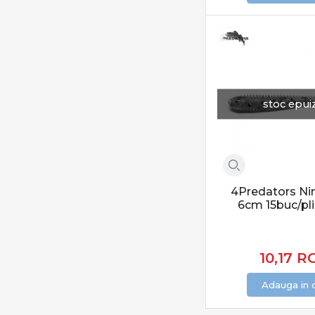
Wizard
Yarie-Jespa
Yo-Zuri
YUM
Zeck Fishing
stoc epui
4Predators Ni
6cm 15buc/pl
10,17
R
Adauga in 