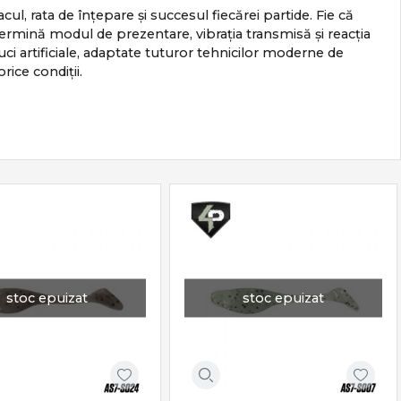
cul, rata de înțepare și succesul fiecărei partide. Fie că
etermină modul de prezentare, vibrația transmisă și reacția
 artificiale, adaptate tuturor tehnicilor moderne de
rice condiții.
stoc epuizat
stoc epuizat