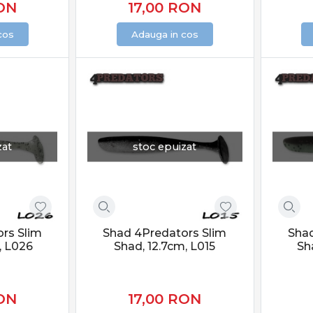
ON
17,00
RON
cos
Adauga in cos
zat
stoc epuizat
rs Slim
Shad 4Predators Slim
Shad
, L026
Shad, 12.7cm, L015
Sh
ON
17,00
RON