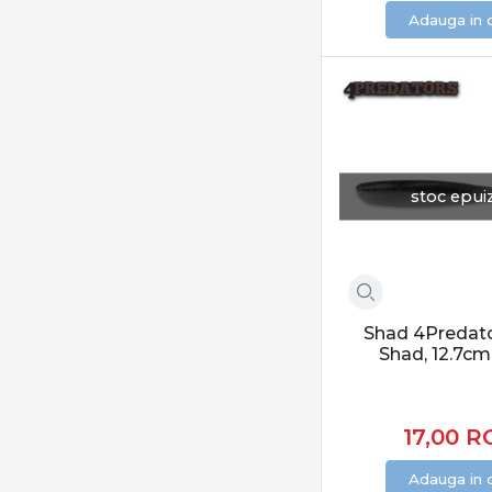
Adauga in 
Savage Gear
Select Tackles
Sensas
Shark
Smith
SpinMad
stoc epui
Spro
Storm
Strike Pro
SWIMY
Tiemco
Shad 4Predato
Shad, 12.7cm
Trabucco
Vida
Vidra Lures
17,00
R
Westin
Adauga in 
Williams