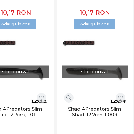
10,17
RON
10,17
RON
Adauga in cos
Adauga in cos
stoc epuizat
stoc epuizat
 4Predators Slim
Shad 4Predators Slim
ad, 12.7cm, L011
Shad, 12.7cm, L009