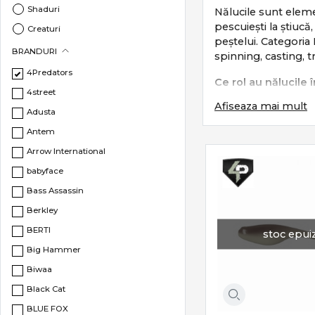
Shaduri
Nălucile sunt elemen
pescuiești la știucă
Creaturi
peștelui. Categoria
BRANDURI
spinning, casting, tr
4Predators
Ce rol au nălucile
4street
Afiseaza mai mult
Nălucile corect ales
Adusta
Antem
imitarea fidelă 
declanșarea ins
Arrow International
adaptare la ad
babyface
pescuit activ ș
Bass Assassin
Fiecare tip de năluc
Berkley
Subcategorii de nă
BERTI
stoc epui
Big Hammer
Categoria
Năluci
in
Biwaa
Shaduri
– năluc
Black Cat
Voblere
– contr
BLUE FOX
Grub & Worm
–