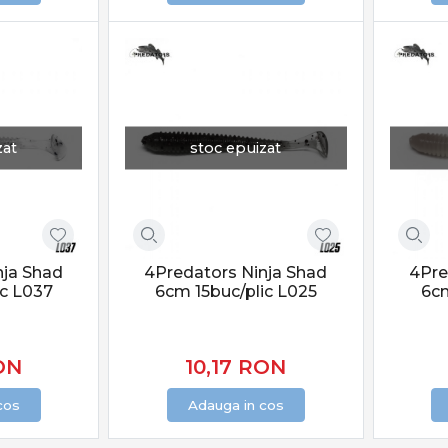
zat
stoc epuizat
nja Shad
4Predators Ninja Shad
4Pre
ic L037
6cm 15buc/plic L025
6cm
ON
10,17
RON
cos
Adauga in cos