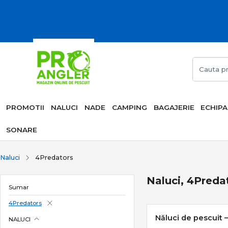
PROMOTII
NALUCI
NADE
CAMPING
BAGAJERIE
ECHIP
SONARE
Naluci
4Predators
Naluci, 4Preda
Sumar
4Predators
Năluci de pescuit – 
NALUCI