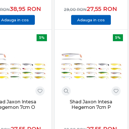
38,95
RON
27,55
RON
RON
29,00
RON
Adauga in cos
Adauga in cos
5%
5%
ad Jaxon Intesa
Shad Jaxon Intesa
egemon 7cm O
Hegemon 7cm P
27,55
RON
27,55
RON