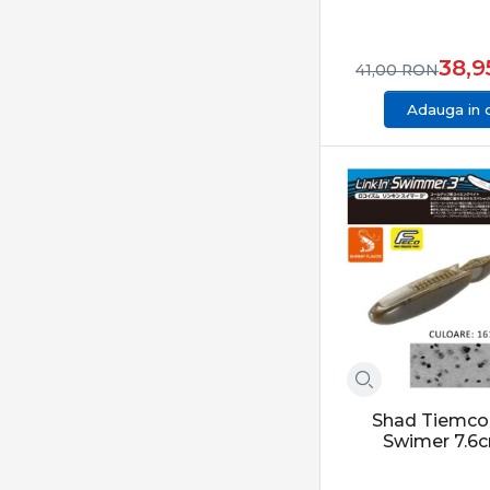
38,
41,00
RON
Adauga in 
Shad Tiemco 
Swimer 7.6c