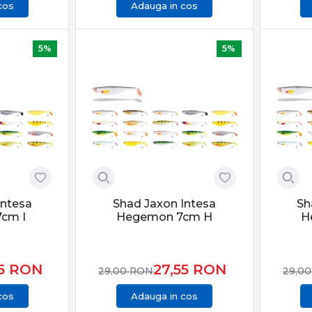
cos
Adauga in cos
5%
5%
Intesa
Shad Jaxon Intesa
Sh
cm I
Hegemon 7cm H
H
55
RON
27,55
RON
29,00
RON
29,0
cos
Adauga in cos