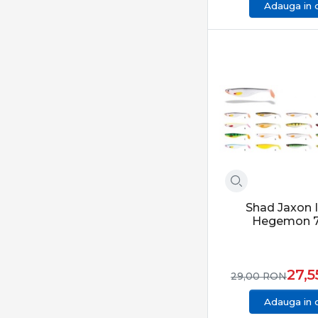
Adauga in 
Shad Jaxon 
Hegemon 7
27,
29,00
RON
Adauga in 