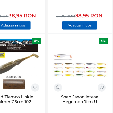
38,95
RON
38,95
RON
RON
41,00
RON
Adauga in cos
Adauga in cos
5%
5%
d Tiemco LinkIn
Shad Jaxon Intesa
imer 7.6cm 102
Hegemon 7cm U