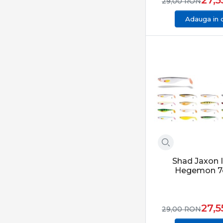
29,00
RON
Adauga in 
Shad Jaxon 
Hegemon 7
27,
29,00
RON