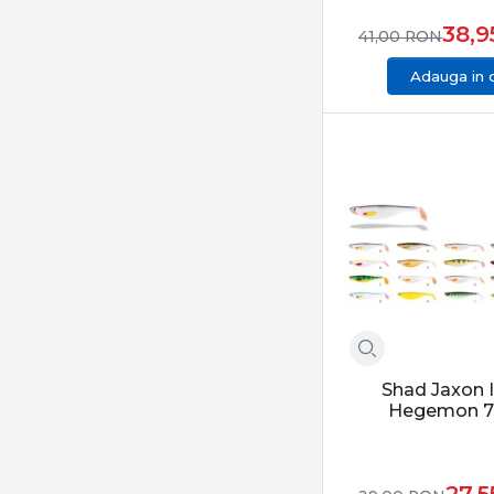
38,
41,00
RON
Adauga in 
Shad Jaxon 
Hegemon 7
27,