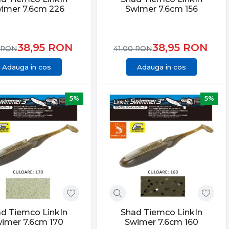
imer 7.6cm 226
Swimer 7.6cm 156
38,95
RON
38,95
RON
RON
41,00
RON
Adauga in cos
Adauga in cos
5%
5%
ență reală, diversitate și produse testate. Selecția
ol, adaptabilitate și șanse reale la atacuri decisive,
d Tiemco LinkIn
Shad Tiemco LinkIn
imer 7.6cm 170
Swimer 7.6cm 160