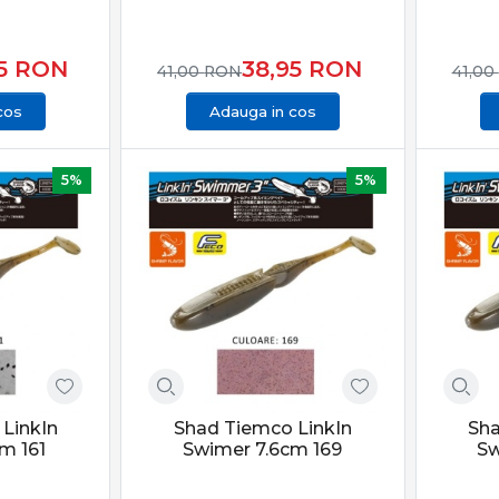
95
RON
38,95
RON
41,00
RON
41,00
cos
Adauga in cos
5%
5%
LinkIn
Shad Tiemco LinkIn
Sha
m 161
Swimer 7.6cm 169
Sw