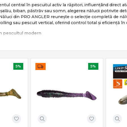
tul central în pescuitul activ la răpitori, influențând direct ata
, șalău, biban, păstrăv sau somn, alegerea nălucii potrivite d
 Năluci din PRO ANGLER reunește o selecție completă de năluci
olling sau pescuit vertical, oferind control total și eficiență în o
 în pescuitul modern
e asigură:
a prăzii naturale
tinctului de atac
âncime, curent și temperatură
5%
5%
i dinamic
ă are un rol clar în strategia de pescuit.
luci disponibile
clude o gamă completă de modele:
i soft cu vibrații puternice
ol precis al adâncimii și recuperării
 pescuit fin și prezentare naturală