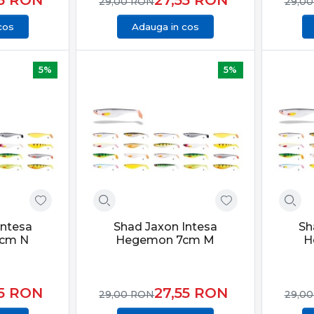
29,00
RON
29,0
cos
Adauga in cos
5%
5%
Intesa
Shad Jaxon Intesa
Sh
cm N
Hegemon 7cm M
H
55
RON
27,55
RON
29,00
RON
29,0