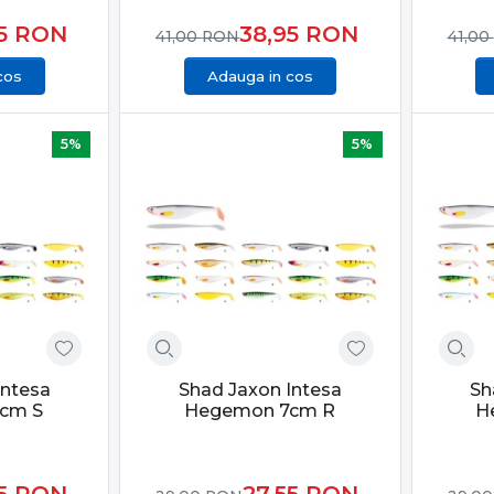
95
RON
38,95
RON
41,00
RON
41,00
cos
Adauga in cos
5%
5%
Intesa
Shad Jaxon Intesa
Sh
cm S
Hegemon 7cm R
H
55
RON
27,55
RON