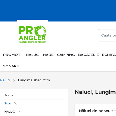
PROMOTII
NALUCI
NADE
CAMPING
BAGAJERIE
ECHIP
SONARE
Naluci
Lungime shad: 7cm
Naluci, Lungi
Sumar
7cm
Năluci de pescuit – 
NALUCI