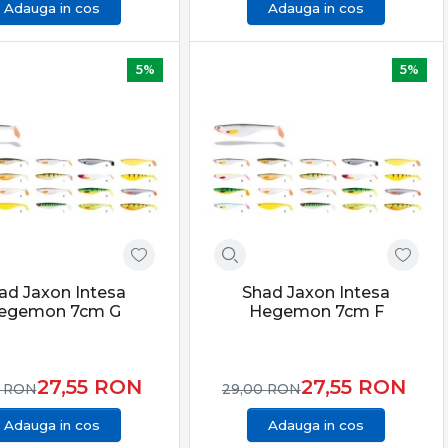
Adauga in cos
Adauga in cos
5%
5%
ad Jaxon Intesa
Shad Jaxon Intesa
egemon 7cm G
Hegemon 7cm F
27,55
RON
27,55
RON
0
RON
29,00
RON
Adauga in cos
Adauga in cos