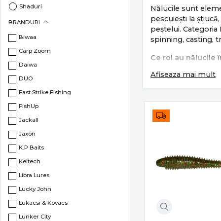
Shaduri
Nălucile sunt elemen
pescuiești la știucă
BRANDURI
peștelui. Categoria
Biwaa
spinning, casting, tr
Carp Zoom
Ce rol au nălucile
Daiwa
Afiseaza mai mult
Nălucile corect ales
DUO
Fast Strike Fishing
imitarea fidelă 
declanșarea ins
FishUp
adaptare la ad
Jackall
pescuit activ ș
Jaxon
Fiecare tip de năluc
K.P Baits
Subcategorii de nă
Keitech
Libra Lures
Categoria
Năluci
in
Lucky John
Shaduri
– năluc
Lukacsi & Kovacs
Voblere
– contr
Lunker City
Grub & Worm
–