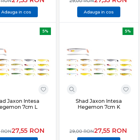
0
RON
29,00
RON
Adauga in cos
Adauga in cos
5%
5%
ad Jaxon Intesa
Shad Jaxon Intesa
egemon 7cm L
Hegemon 7cm K
27,55
RON
27,55
RON
0
RON
29,00
RON