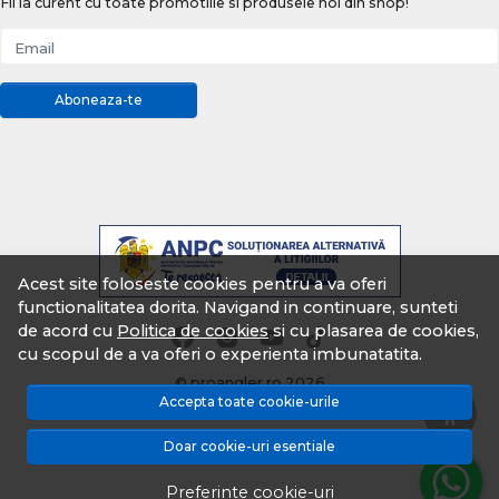
Fii la curent cu toate promotiile si produsele noi din shop!
Email
Aboneaza-te
Acest site foloseste cookies pentru a va oferi
functionalitatea dorita. Navigand in continuare, sunteti
de acord cu
Politica de cookies
si cu plasarea de cookies,
cu scopul de a va oferi o experienta imbunatatita.
© proangler.ro 2026
Accepta toate cookie-urile
Magazin online creat cu MerchantPro
Doar cookie-uri esentiale
Preferinte cookie-uri