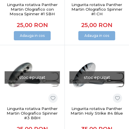
Lingurita rotativa Panther
Lingurita rotativa Panther
Nălucile sunt cheia pescuitului activ și spectaculos.
Martin Olografico con
Martin Olografico Spinner
Alegerea corectă îți oferă control, adaptabilitate și șanse
Mosca Spinner #1 SBH
#1 CH
reale la atacuri decisive, indiferent de specie sau condiții.
25,00
RON
25,00
RON
Adauga in cos
Adauga in cos
stoc epuizat
stoc epuizat
Lingurita rotativa Panther
Lingurita rotativa Panther
Martin Olografico Spinner
Martin Holy Strike #4 Blue
#3 BBH
25,00
RON
35,00
RON