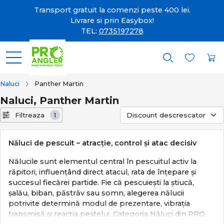
Transport gratuit la comenzi peste 400 lei.
Livrare si prin Easybox!
TEL:
0735197278
Naluci
Panther Martin
Naluci, Panther Martin
Filtreaza
1
Năluci de pescuit – atracție, control și atac decisiv
Nălucile sunt elementul central în pescuitul activ la
răpitori, influențând direct atacul, rata de înțepare și
succesul fiecărei partide. Fie că pescuiești la știucă,
șalău, biban, păstrăv sau somn, alegerea nălucii
potrivite determină modul de prezentare, vibrația
transmisă și reacția peștelui. Categoria Năluci din PRO