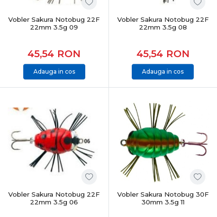
Nălucile sunt cheia pescuitului activ și spectaculos.
Vobler Sakura Notobug 22F
Vobler Sakura Notobug 22F
Alegerea corectă îți oferă control, adaptabilitate și șanse
22mm 3.5g 09
22mm 3.5g 08
reale la atacuri decisive, indiferent de specie sau condiții.
45,54
RON
45,54
RON
Adauga in cos
Adauga in cos
Vobler Sakura Notobug 22F
Vobler Sakura Notobug 30F
22mm 3.5g 06
30mm 3.5g 11