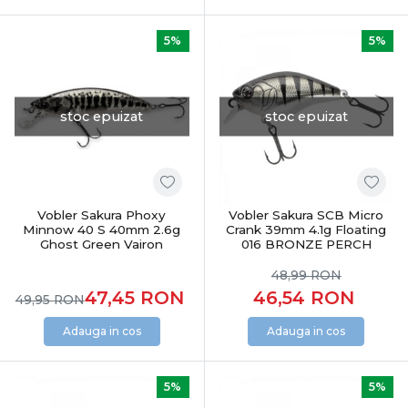
5%
5%
stoc epuizat
stoc epuizat
Vobler Sakura Phoxy
Vobler Sakura SCB Micro
Minnow 40 S 40mm 2.6g
Crank 39mm 4.1g Floating
Ghost Green Vairon
016 BRONZE PERCH
48,99
RON
47,45
RON
46,54
RON
49,95
RON
Adauga in cos
Adauga in cos
5%
5%