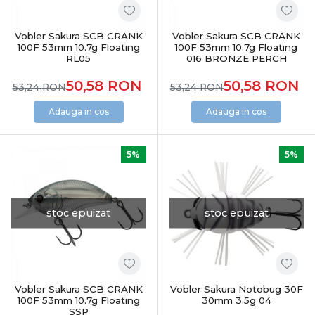
Vobler Sakura SCB CRANK
Vobler Sakura SCB CRANK
100F 53mm 10.7g Floating
100F 53mm 10.7g Floating
RL05
016 BRONZE PERCH
50,58
RON
50,58
RON
53,24
RON
53,24
RON
Adauga in cos
Adauga in cos
5%
5%
stoc epuizat
stoc epuizat
Vobler Sakura SCB CRANK
Vobler Sakura Notobug 30F
100F 53mm 10.7g Floating
30mm 3.5g 04
SSP