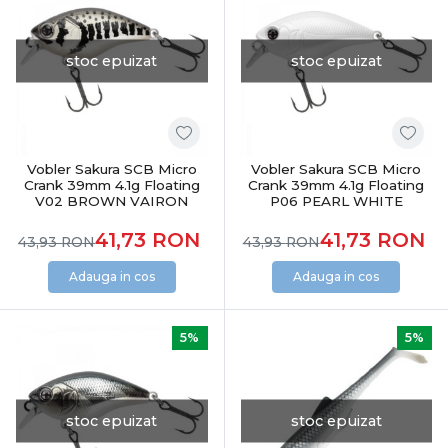
stoc epuizat
stoc epuizat
Vobler Sakura SCB Micro
Vobler Sakura SCB Micro
Crank 39mm 4.1g Floating
Crank 39mm 4.1g Floating
V02 BROWN VAIRON
P06 PEARL WHITE
41,73
RON
41,73
RON
43,93
RON
43,93
RON
Adauga in cos
Adauga in cos
5%
5%
stoc epuizat
stoc epuizat