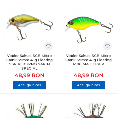
Cicade
– vibrații intense pentru ape adânci
Creaturi
– eficiență în zone structurate
Oscilante
– atracție clasică și versatilitate
Rotative
– semnal vizual și vibrații constante
Mormăști & dandinete
– pescuit vertical și de iarnă
Muște artificiale
– pescuit fly și ultralight
Năluci pentru somn
– dimensiuni mari și vibrații
puternice
Năluci pentru păstrăv
– finețe și precizie
Pilkere
– pescuit vertical și marin
Vobler Sakura SCB Micro
Vobler Sakura SCB Micro
Crank 39mm 4.1g Floating
Crank 39mm 4.1g Floating
Spinnerbaits
– eficiență în vegetație
SSP ALBURNO SAPIN
M06 MAT TIGER
Spinnertails
– vibrații combinate, atacuri agresive
SPECIAL
Swimbait-uri
– mișcare realistă și control total
48,99
RON
48,99
RON
Adaptare la orice tehnică de pescuit
Adauga in cos
Adauga in cos
Nălucile sunt concepute pentru:
spinning clasic
baitcasting
pescuit vertical
trolling