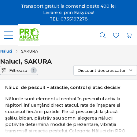
Transport gratuit la comenzi peste 400 lei.
Livrare si prin Easybox!
TEL:
0735197278
Naluci
SAKURA
Naluci, SAKURA
Filtreaza
1
Năluci de pescuit – atracție, control și atac decisiv
Nălucile sunt elementul central în pescuitul activ la
răpitori, influențând direct atacul, rata de înțepare și
succesul fiecărei partide. Fie că pescuiești la știucă,
șalău, biban, păstrăv sau somn, alegerea nălucii
potrivite determină modul de prezentare, vibrația
transmisă și reacția peștelui. Categoria Năluci din PRO