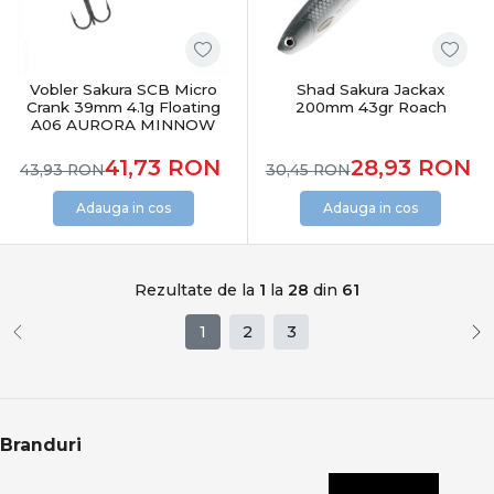
Vobler Sakura SCB Micro
Shad Sakura Jackax
Crank 39mm 4.1g Floating
200mm 43gr Roach
A06 AURORA MINNOW
41,73
RON
28,93
RON
43,93
RON
30,45
RON
Adauga in cos
Adauga in cos
Rezultate de la
1
la
28
din
61
1
2
3
Branduri