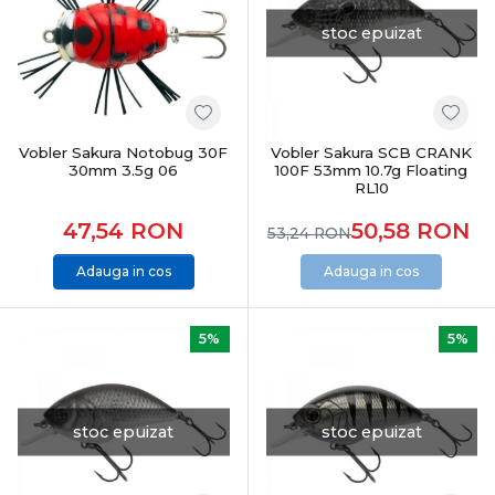
stoc epuizat
Vobler Sakura Notobug 30F
Vobler Sakura SCB CRANK
30mm 3.5g 06
100F 53mm 10.7g Floating
RL10
47,54
RON
50,58
RON
53,24
RON
Adauga in cos
Adauga in cos
5%
5%
stoc epuizat
stoc epuizat