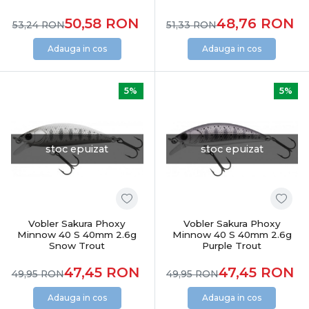
50,58
RON
48,76
RON
53,24
RON
51,33
RON
Adauga in cos
Adauga in cos
5%
5%
stoc epuizat
stoc epuizat
Vobler Sakura Phoxy
Vobler Sakura Phoxy
Minnow 40 S 40mm 2.6g
Minnow 40 S 40mm 2.6g
Snow Trout
Purple Trout
47,45
RON
47,45
RON
49,95
RON
49,95
RON
Adauga in cos
Adauga in cos